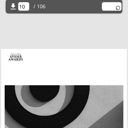
/ 106